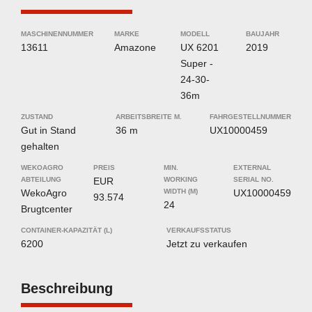
MASCHINENNUMMER
MARKE
MODELL
BAUJAHR
13611
Amazone
UX 6201
2019
Super -
24-30-
36m
ZUSTAND
ARBEITSBREITE M.
FAHRGESTELLNUMMER
Gut in Stand
36 m
UX10000459
gehalten
WEKOAGRO
PREIS
MIN.
EXTERNAL
ABTEILUNG
EUR
WORKING
SERIAL NO.
WekoAgro
WIDTH (M)
UX10000459
93.574
24
Brugtcenter
CONTAINER-KAPAZITÄT (L)
VERKAUFSSTATUS
6200
Jetzt zu verkaufen
Beschreibung