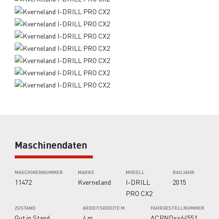
Maschinendaten
MASCHINENNUMMER
MARKE
MODELL
BAUJAHR
11472
Kverneland
I-DRILL
2015
PRO CX2
ZUSTAND
ARBEITSBREITE M.
FAHRGESTELLNUMMER
Gut in Stand
4 m
ACPNDxx64551