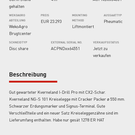
gehalten
WEKOAGRO
PREIS
MOUNTING
AUSSAATTYP
ABTEILUNG
EUR 23.293
METHOD
Pheumatic
WekoAgro
Liftmontiert
Brugtcenter
SCHNEIDTYP
EXTERNAL SERIAL NO.
VERKAUFSSTATUS
Disc share
ACPNDxx64551
Jetzt zu
verkaufen
Beschreibung
Gut gewarteter Kverneland I-Drill Pro mit CX2-Schar.
Kverneland NG-S 101 Kreiselegge mit Cracker Packer ø 550 mm.
Schwarzer Erdungsmarker und Signus-Terminal. Gute
Verschleißteile und ein neuer Satz Kreiseleggenzähne sind im
Lieferumfang enthalten. Habe nur gesät 1278 ER HAT