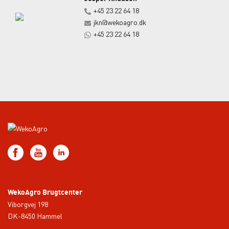
+45 23 22 64 18
jkn@wekoagro.dk
+45 23 22 64 18
WekoAgro Brugtcenter
Viborgvej 198
DK-8450 Hammel