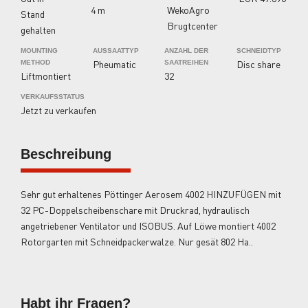
4 m
WekoAgro
Stand
Brugtcenter
gehalten
MOUNTING
AUSSAATTYP
ANZAHL DER
SCHNEIDTYP
Pheumatic
Disc share
METHOD
SAATREIHEN
Liftmontiert
32
VERKAUFSSTATUS
Jetzt zu verkaufen
Beschreibung
Sehr gut erhaltenes Pöttinger Aerosem 4002 HINZUFÜGEN mit
32 PC-Doppelscheibenschare mit Druckrad, hydraulisch
angetriebener Ventilator und ISOBUS. Auf Löwe montiert 4002
Rotorgarten mit Schneidpackerwalze. Nur gesät 802 Ha..
Habt ihr Fragen?