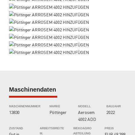
Maschinendaten
MASCHINENNUMMER
MARKE
MODELL
BAUJAHR
13830
Pöttinger
Aerosem
2022
4002 ADD
ZUSTAND
ARBEITSBREITE
WEKOAGRO
PREIS
Gut in
EUR 49.398
M.
ABTEILUNG