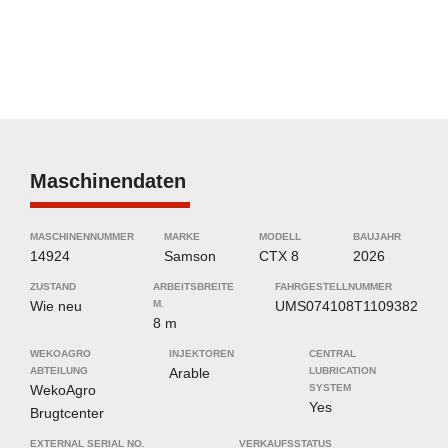
Maschinendaten
MASCHINENNUMMER
MARKE
MODELL
BAUJAHR
14924
Samson
CTX 8
2026
ZUSTAND
ARBEITSBREITE
FAHRGESTELLNUMMER
Wie neu
M.
UMS074108T1109382
8 m
WEKOAGRO
INJEKTOREN
CENTRAL
ABTEILUNG
Arable
LUBRICATION
WekoAgro
SYSTEM
Yes
Brugtcenter
EXTERNAL SERIAL NO.
VERKAUFSSTATUS