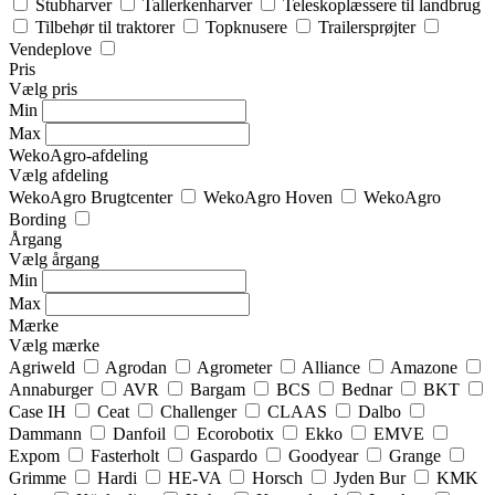
Stubharver
Tallerkenharver
Teleskoplæssere til landbrug
Tilbehør til traktorer
Topknusere
Trailersprøjter
Vendeplove
Pris
Vælg pris
Min
Max
WekoAgro-afdeling
Vælg afdeling
WekoAgro Brugtcenter
WekoAgro Hoven
WekoAgro
Bording
Årgang
Vælg årgang
Min
Max
Mærke
Vælg mærke
Agriweld
Agrodan
Agrometer
Alliance
Amazone
Annaburger
AVR
Bargam
BCS
Bednar
BKT
Case IH
Ceat
Challenger
CLAAS
Dalbo
Dammann
Danfoil
Ecorobotix
Ekko
EMVE
Expom
Fasterholt
Gaspardo
Goodyear
Grange
Grimme
Hardi
HE-VA
Horsch
Jyden Bur
KMK