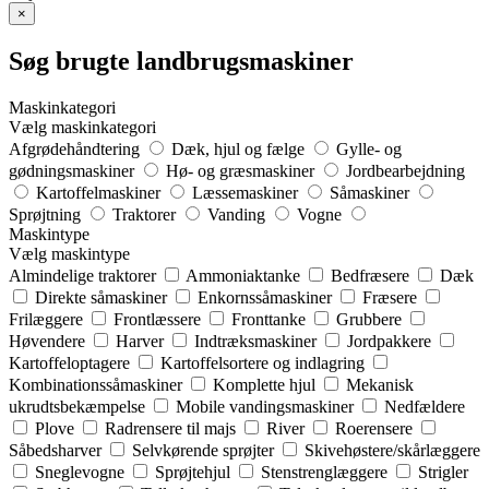
×
Søg brugte landbrugsmaskiner
Maskinkategori
Vælg maskinkategori
Afgrødehåndtering
Dæk, hjul og fælge
Gylle- og
gødningsmaskiner
Hø- og græsmaskiner
Jordbearbejdning
Kartoffelmaskiner
Læssemaskiner
Såmaskiner
Sprøjtning
Traktorer
Vanding
Vogne
Maskintype
Vælg maskintype
Almindelige traktorer
Ammoniaktanke
Bedfræsere
Dæk
Direkte såmaskiner
Enkornssåmaskiner
Fræsere
Frilæggere
Frontlæssere
Fronttanke
Grubbere
Høvendere
Harver
Indtræksmaskiner
Jordpakkere
Kartoffeloptagere
Kartoffelsortere og indlagring
Kombinationssåmaskiner
Komplette hjul
Mekanisk
ukrudtsbekæmpelse
Mobile vandingsmaskiner
Nedfældere
Plove
Radrensere til majs
River
Roerensere
Såbedsharver
Selvkørende sprøjter
Skivehøstere/skårlæggere
Sneglevogne
Sprøjtehjul
Stenstrenglæggere
Strigler