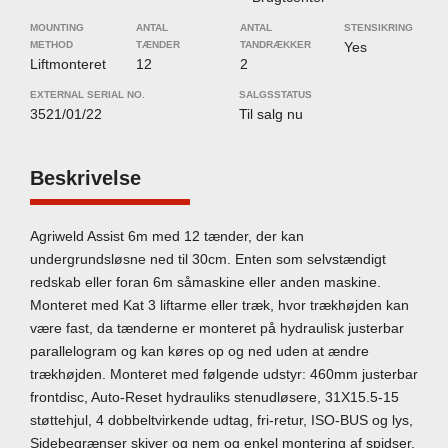
MOUNTING
ANTAL
ANTAL
STENSIKRING
METHOD
TÆNDER
TANDRÆKKER
Yes
Liftmonteret
12
2
EXTERNAL SERIAL NO.
SALGSSTATUS
3521/01/22
Til salg nu
Beskrivelse
Agriweld Assist 6m med 12 tænder, der kan
undergrundsløsne ned til 30cm. Enten som selvstændigt
redskab eller foran 6m såmaskine eller anden maskine.
Monteret med Kat 3 liftarme eller træk, hvor trækhøjden kan
være fast, da tænderne er monteret på hydraulisk justerbar
parallelogram og kan køres op og ned uden at ændre
trækhøjden. Monteret med følgende udstyr: 460mm justerbar
frontdisc, Auto-Reset hydrauliks stenudløsere, 31X15.5-15
støttehjul, 4 dobbeltvirkende udtag, fri-retur, ISO-BUS og lys,
Sidebegrænser skiver og nem og enkel montering af spidser.