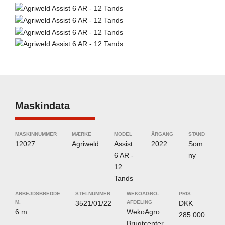
Maskindata
MASKINNUMMER
MÆRKE
MODEL
ÅRGANG
STAND
12027
Agriweld
Assist
2022
Som
6 AR -
ny
12
Tands
ARBEJDSBREDDE
STELNUMMER
WEKOAGRO-
PRIS
M.
3521/01/22
AFDELING
DKK
6 m
WekoAgro
285.000
Brugtcenter