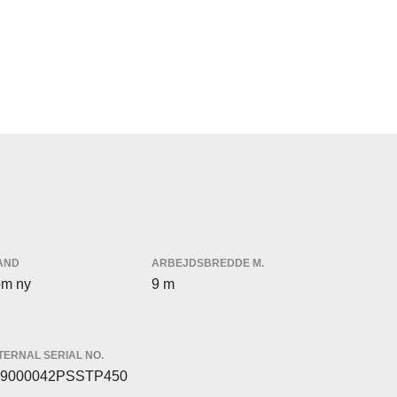
AND
ARBEJDSBREDDE M.
m ny
9 m
TERNAL SERIAL NO.
9000042PSSTP450