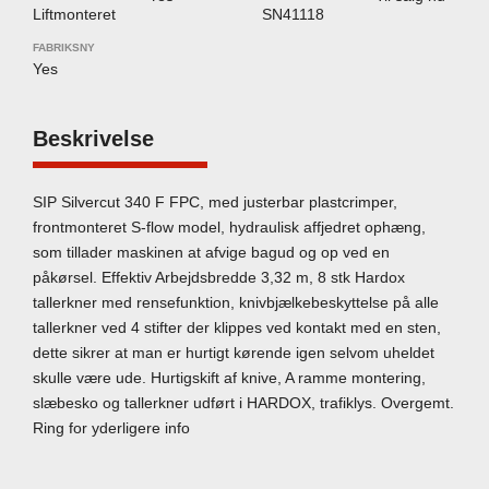
Liftmonteret
SN41118
FABRIKSNY
Yes
Beskrivelse
SIP Silvercut 340 F FPC, med justerbar plastcrimper,
frontmonteret S-flow model, hydraulisk affjedret ophæng,
som tillader maskinen at afvige bagud og op ved en
påkørsel. Effektiv Arbejdsbredde 3,32 m, 8 stk Hardox
tallerkner med rensefunktion, knivbjælkebeskyttelse på alle
tallerkner ved 4 stifter der klippes ved kontakt med en sten,
dette sikrer at man er hurtigt kørende igen selvom uheldet
skulle være ude. Hurtigskift af knive, A ramme montering,
slæbesko og tallerkner udført i HARDOX, trafiklys. Overgemt.
Ring for yderligere info