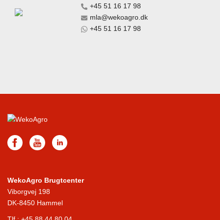
+45 51 16 17 98
mla@wekoagro.dk
+45 51 16 17 98
WekoAgro Brugtcenter
Viborgvej 198
DK-8450 Hammel
Tlf.:
+45 88 44 80 04