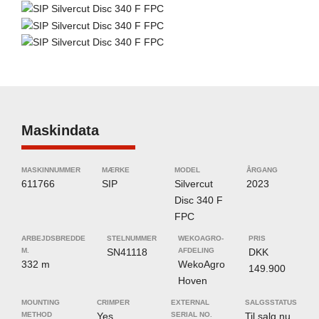
Maskindata
MASKINNUMMER
MÆRKE
MODEL
ÅRGANG
611766
SIP
Silvercut
2023
Disc 340 F
FPC
ARBEJDSBREDDE
STELNUMMER
WEKOAGRO-
PRIS
M.
SN41118
AFDELING
DKK
332 m
WekoAgro
149.900
Hoven
MOUNTING
CRIMPER
EXTERNAL
SALGSSTATUS
METHOD
Yes
SERIAL NO.
Til salg nu