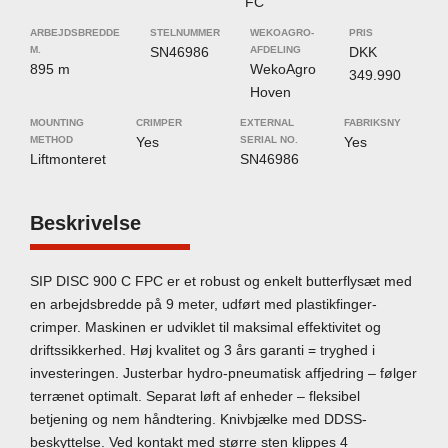
FC
ARBEJDSBREDDE
STELNUMMER
WEKOAGRO-
PRIS
M.
SN46986
AFDELING
DKK
895 m
WekoAgro
349.990
Hoven
MOUNTING
CRIMPER
EXTERNAL
FABRIKSNY
METHOD
Yes
SERIAL NO.
Yes
Liftmonteret
SN46986
Beskrivelse
SIP DISC 900 C FPC er et robust og enkelt butterflysæt med
en arbejdsbredde på 9 meter, udført med plastikfinger-
crimper. Maskinen er udviklet til maksimal effektivitet og
driftssikkerhed. Høj kvalitet og 3 års garanti = tryghed i
investeringen. Justerbar hydro-pneumatisk affjedring – følger
terrænet optimalt. Separat løft af enheder – fleksibel
betjening og nem håndtering. Knivbjælke med DDSS-
beskyttelse. Ved kontakt med større sten klippes 4