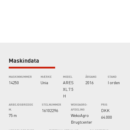
Maskindata
MASKINNUMMER
MÆRKE
MODEL
ÅRGANG
STAND
14250
Unia
ARES
2016
I orden
XL 7.5
H
ARBEJDSBREDDE
STELNUMMER
WEKOAGRO-
PRIS
M.
16102296
AFDELING
DKK
75 m
WekoAgro
64.000
Brugtcenter