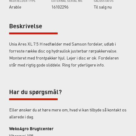
NEDFÆLDER TYPE
EXTERNAL SERIAL NO.
SALGSSTATUS
Arable
16102296
Til salg nu
Beskrivelse
Unia Ares XL 7.5 H nedfælder med Samson fordeler, udløb i
forreste række disc og hydraulisk justerbar rørpakkervalse.
Monteret med frontpakker hjul. Lejer i disc er ok. Fordeleren
står med rigtig gode sliddele. Ring for yderligere info.
Har du spørgsmål?
Eller ønsker du at høre mere om, hvad vi kan tilbyde så kontakt os
allerede i dag.
WekoAgro Brugtcenter
Viborgvej 198