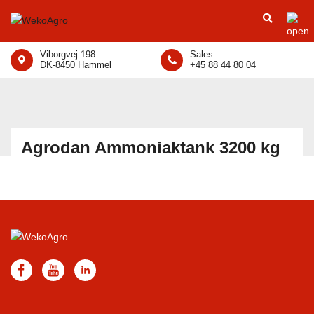
Viborgvej 198
Sales:
DK-8450 Hammel
+45 88 44 80 04
Agrodan Ammoniaktank 3200 kg