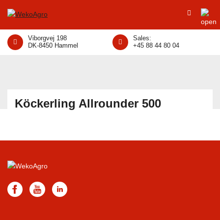
Viborgvej 198
Sales:
DK-8450 Hammel
+45 88 44 80 04
Köckerling Allrounder 500