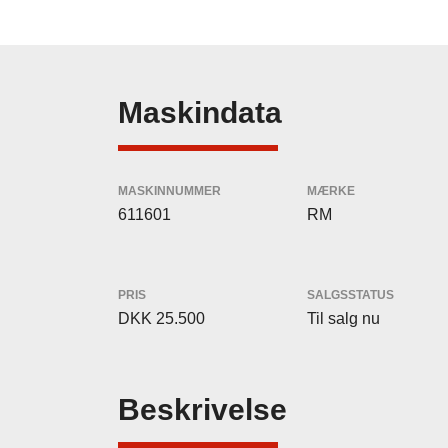
Maskindata
MASKINNUMMER
MÆRKE
611601
RM
PRIS
SALGSSTATUS
DKK 25.500
Til salg nu
Beskrivelse